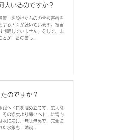
何人いるのですか？
済策」を設けたものの全被害者を
をする人々が続いています。被害
は判明していません。そして、未
とが一番の苦し...
ったのですか？
水銀ヘドロを埋め立てて、広大な
、その濃度より薄いヘドロは湾内
は水に溶け、無味無臭で、完全に
た水銀も、地震...