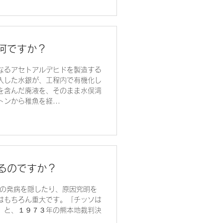
何ですか？
なるアセトアルデヒドを製造する
入した水銀が、工程内で有機化し
を含んだ廃液を、そのまま水俣湾
ンから稚魚を経...
るのですか？
コの発病を隠したり、原因究明を
はもちろん重大です。「チッソは
」と、１９７３年の熊本地裁判決