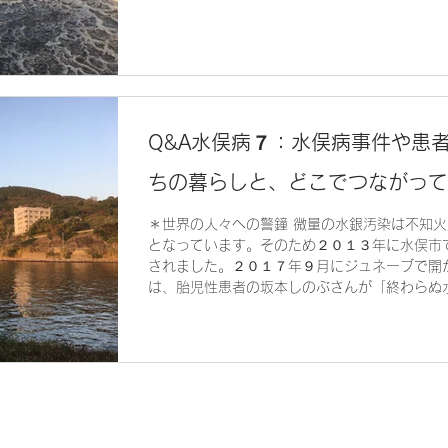
Q&A水俣病７：水俣病事件や患
ちの暮らしと、どこでつながって
＊世界の人々への警鐘 微量の水銀汚染は不知
となっています。そのため２０１３年に水俣市
されました。２０１７年９月にジュネーブで開
は、胎児性患者の坂本しのぶさんが「終わらぬ水