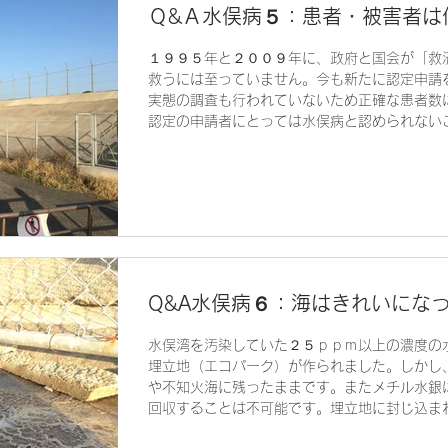
Ｑ&Ａ水俣病５：患者・被害者は
１９９５年と２００９年に、政府と国会が「救
救うには至っていません。今も新たに認定申請
実態の調査も行われていないため正確な患者数
認定の申請者にとっては水俣病と認められないこ
Q&A水俣病６：海はきれいにな
水俣湾を汚染していた２５ｐｐｍ以上の濃度の
埋立地（エコパーク）が作られました。しかし
や不知火海に残ったままです。またメチル水銀
回収することは不可能です。埋立地に封じ込まれ