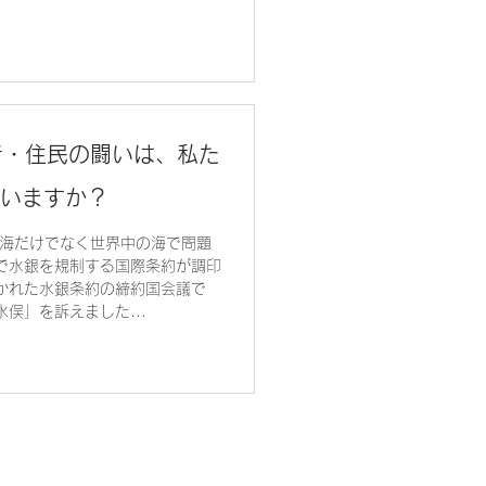
者・住民の闘いは、私た
いますか？
火海だけでなく世界中の海で問題
で水銀を規制する国際条約が調印
かれた水銀条約の締約国会議で
俣」を訴えました...