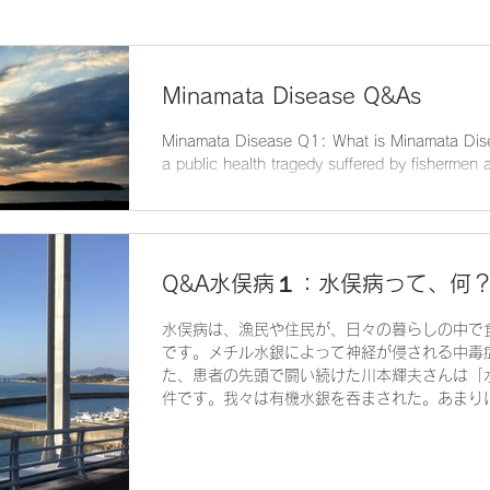
Minamata Disease Q&As
Minamata Disease Q1: What is Minamata Disease? A: Minamata D
a public health tragedy suffered by fishermen a
Q&A水俣病１：水俣病って、何
水俣病は、漁民や住民が、日々の暮らしの中で
です。メチル水銀によって神経が侵される中毒
た、患者の先頭で闘い続けた川本輝夫さんは「
件です。我々は有機水銀を吞まされた。あまりに