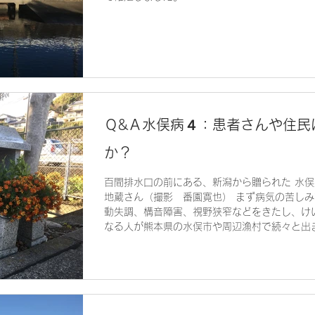
Ｑ&Ａ水俣病４：患者さんや住民
か？
百間排水口の前にある、新潟から贈られた 水
地蔵さん（撮影 番園寛也） まず病気の苦し
動失調、構音障害、視野狭窄などをきたし、け
なる人が熊本県の水俣市や周辺漁村で続々と出ま