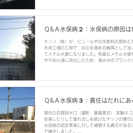
Ｑ&Ａ水俣病２：水俣病の原因は
チッソ（株）が、ビニールや化学肥料の原料と
水俣工場の工程で、反応を進める触媒として投
てメチル水銀になりました。有毒なメチル水銀
や不知火海に排出したため、海水中のプランクト
Ｑ&Ａ水俣病３：責任はだれにあ
現在の百間排水口（撮影 番園寛也） 実験ネ
妨害したりして垂れ流しを続けたチッソの責任
水俣病の認定患者に対して補償する責任がある
で確定しました。...