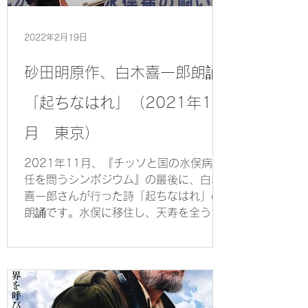
2022年2月19日
砂田明原作、白木喜一郎朗誦
「起ちなはれ」（2021年11
月 東京）
2021年11月、『チッソと国の水俣病責
任を問うシンポジウム』の最後に、白木
喜一郎さんが行った詩「起ちなはれ」の
朗誦です。水俣に移住し、天寿を全うし
た舞台俳優・砂田明さん原作の「起ちな
はれ」。ハリウッド映画「MINAMATA...