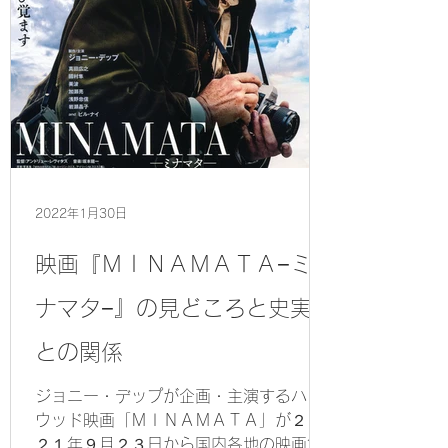
2022年1月30日
映画『ＭＩＮＡＭＡＴＡ−ミ
ナマタ−』の見どころと史実
との関係
ジョニー・デップが企画・主演するハリ
ウッド映画「ＭＩＮＡＭＡＴＡ」が２０
２１年９月２３日から国内各地の映画館