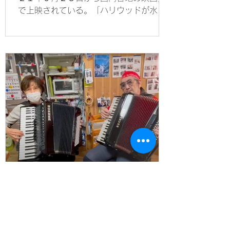
で上映されている。「ハリウッドが水俣
病映画？」と最初は半信半疑だったが、
試写を観て、真面目に作られた映画であ
ることを実感した。その要点を紹介し、
長年、水俣病患者支援に...
2022年1月13日
アイリーンさんと渡辺栄一さ