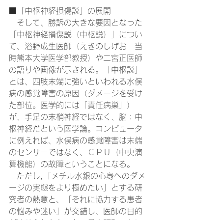
■「中枢神経損傷説」の展開
　そして、勝訴の大きな要因となった
「中枢神経損傷説（中枢説）」につい
て、浴野成生医師（えきのしげお　当
時熊本大学医学部教授）や二宮正医師
の語りや画像が示される。「中枢説」
とは、四肢末端に強いといわれる水俣
病の感覚障害の原因（ダメージを受け
た部位。医学的には「責任病巣」）
が、手足の末梢神経ではなく、脳：中
枢神経だという医学論。コンピュータ
に例えれば、水俣病の感覚障害は末端
のセンサーではなく、ＣＰＵ（中央演
算機能）の故障ということになる。
　ただし,「メチル水銀の心身へのダメ
ージの実態をより極めたい」とする研
究者の熱意と、「それに協力する患者
の悩みや迷い」が交錯し、医師の目的