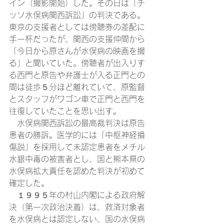
イン（撮影開始）した。その日は「チ
ッソ水俣病関西訴訟」の判決である。
東京の支援者としては傍聴券の差配に
手一杯だったが、関西の支援仲間から
「今日から原さんが水俣病の映画を撮
る」と聞いていた。傍聴者が出入りす
る西門と原告や弁護士が入る正門との
間は徒歩５分ほど離れていて、原監督
とスタッフがワゴン車で正門と西門を
往復していたことを思い出す。
　水俣病関西訴訟の最高裁判決は原告
患者の勝訴。医学的には「中枢神経損
傷説」を採用して未認定患者をメチル
水銀中毒の被害者とし、国と熊本県の
水俣病拡大責任を認めた判決が初めて
確定した。
　１９９５年の村山内閣による政府解
決（第一次政治決着）は、救済対象者
を水俣病とは認定しない、国の水俣病