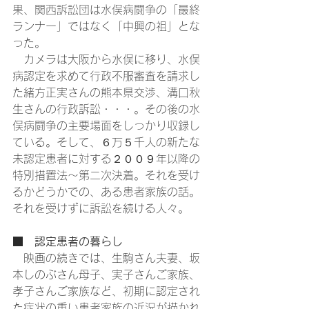
果、関西訴訟団は水俣病闘争の「最終
ランナー」ではなく「中興の祖」とな
った。
　カメラは大阪から水俣に移り、水俣
病認定を求めて行政不服審査を請求し
た緒方正実さんの熊本県交渉、溝口秋
生さんの行政訴訟・・・。その後の水
俣病闘争の主要場面をしっかり収録し
ている。そして、６万５千人の新たな
未認定患者に対する２００９年以降の
特別措置法～第二次決着。それを受け
るかどうかでの、ある患者家族の話。
それを受けずに訴訟を続ける人々。
■　認定患者の暮らし
　映画の続きでは、生駒さん夫妻、坂
本しのぶさん母子、実子さんご家族、
孝子さんご家族など、初期に認定され
た症状の重い患者家族の近況が描かれ