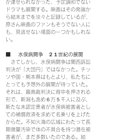
が達せられなかった、予定調和でない
ドラマも展開する。映画はその発端か
ら結末までを淡々と記録しているが、
原さん映画のファンもそうでない人に
も、見逃せない場面の一つかもしれな
い。
■	水俣病闘争　２１世紀の展開
　さてしかし、水俣病闘争は関西訴訟
判決が「大団円」ではなかった。チッ
ソや国・熊本県はもとより、私たちに
とっても予想外の展開が待っていた。
それは、最高裁判決に背中を押される
形で、新潟も含め６万５千人に及ぶ、
新たな未認定患者が水俣病被害者とし
ての補償救済を求めて名乗りを上げた
からだ。不知火海の広域にわたって長
期微量汚染で体の不具合を持つ潜在被
害者が、まだ多数いたのである。結