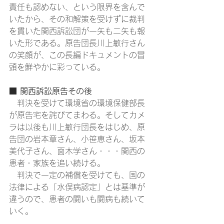
責任も認めない、という限界を含んで
いたから、その和解策を受けずに裁判
を貫いた関西訴訟団が一矢も二矢も報
いた形である。原告団長川上敏行さん
の笑顔が、この長編ドキュメントの冒
頭を鮮やかに彩っている。
■ 関西訴訟原告その後
　判決を受けて環境省の環境保健部長
が原告宅を詫びてまわる。そしてカメ
ラは以後も川上敏行団長をはじめ、原
告団の岩本章さん、小笹恵さん、坂本
美代子さん、面木学さん・・・関西の
患者・家族を追い続ける。
　判決で一定の補償を受けても、国の
法律による「水俣病認定」とは基準が
違うので、患者の闘いも闘病も続いて
いく。