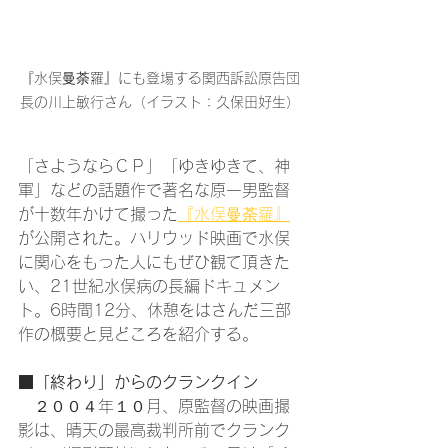
『水俣曼荼羅』にも登場する関西訴訟原告団
長の川上敏行さん（イラスト：久保田好生）
「さようならＣＰ」「ゆきゆきて、神
軍」などの話題作で著名な原一男監督
が十数年かけて撮った
『水俣曼荼羅』
が公開された。ハリウッド映画で水俣
に関心をもった人にもぜひ観て頂きた
い、21世紀水俣病の長編ドキュメン
ト。6時間12分、休憩をはさんだ三部
作の概要と見どころを紹介する。
■「終わり」からのクランクイン
　２００４年１０月、原監督の映画撮
影は、晴天の最高裁判所前でクランク