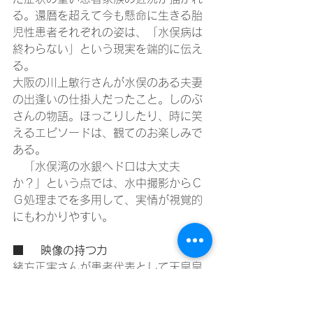
る。還暦を超えて今も懸命に生きる胎
児性患者それぞれの姿は、「水俣病は
終わらない」という現実を端的に伝え
る。
大阪の川上敏行さんが水俣のある夫妻
の出逢いの仕掛人だったこと。しのぶ
さんの物語。ほっこりしたり、時に笑
えるエピソードは、観てのお楽しみで
ある。
　「水俣湾の水銀ヘドロは大丈夫
か？」という点では、水中撮影からＣ
Ｇ処理までを多用して、実情が視覚的
にもわかりやすい。
■	映像の持つ力
緒方正実さんが患者代表として天皇皇
后に講和をした動機。石牟礼道子さん
が患者さんの「許す」の語に言及した