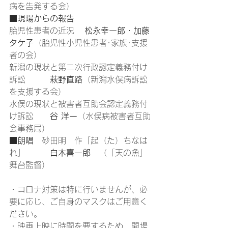
病を告発する会）
■
現場からの報告
胎児性患者の近況　 
松永幸一郎・加藤
タケ子
（胎児性小児性患者･家族･支援
者の会）
新潟の現状と第二次行政認定義務付け
訴訟　　　
萩野直路
（新潟水俣病訴訟
を支援する会）
水俣の現状と被害者互助会認定義務付
け訴訟　　
谷 洋一
（水俣病被害者互助
会事務局）
■朗唱
　砂田明　作「起（た）ちなは
れ」　　
　白木喜一郎　
（「天の魚」
舞台監督）
・コロナ対策は特に行いませんが、必
要に応じ、ご自身のマスクはご用意く
ださい。
・映画上映に時間を要するため、開場