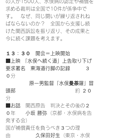
の人が1500人、水俣病の認定や補償を
求める裁判は全国で10件が係争中で
す。　なぜ、同じ闘いが繰り返されね
ばならないのか？　全国から支援し続
けた関西訴訟を振り返り、その成果と
今に続く課題を考えます。
１３：３０　開会＝上映開始
■
上映 「水俣へ続く道」上告取り下げ
要求署名　東海道行脚の記録
　　　３
０分
  原一男監督「水俣曼荼羅」冒
頭部
　　　　　　　　　　　　約 ２０
分　　
■
お話
　関西原告　判決とその後の２
０年　　
小坂 勝弥
（京都・水俣病を告
発する会）
国が補償責任を負うべき３つの理
由　　　　　
久保田好生
（東京・水俣