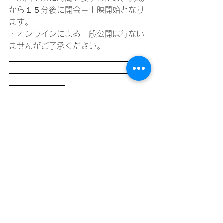
から１５分後に開会＝上映開始となり
ます。
・オンラインによる一般公開は行ない
ませんがご了承ください。
主催　チッソと国の水俣病責任を問う
シンポジウム実行委員会
東京・水俣病を告発する
会　　　　　　　　　　　　協力　　
最首塾
　　　東京都千代田区神田淡路町1－
21－7　静和ビル１Ａ　　　
　　　TEL/FAX 03- 3312-1398　　
y-kbt@nifty.com
〈水俣〉の今