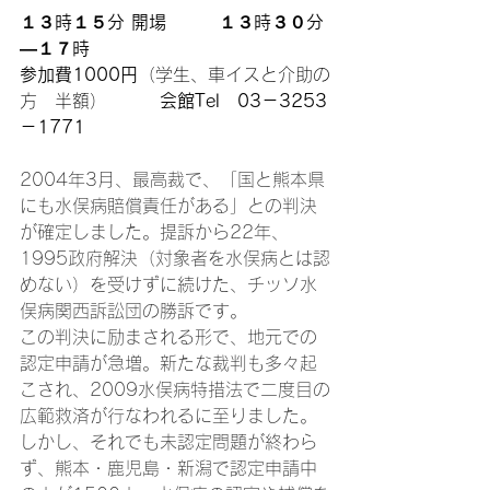
１３時１５分 開場　　　１３時３０分
―１７時　　　
参加費1000円
（学生、車イスと介助の
方　半額）  
         会館Tel　03－3253
－1771
2004年3月、最高裁で、「国と熊本県
にも水俣病賠償責任がある」との判決
が確定しました。提訴から22年、
1995政府解決（対象者を水俣病とは認
めない）を受けずに続けた、チッソ水
俣病関西訴訟団の勝訴です。
この判決に励まされる形で、地元での
認定申請が急増。新たな裁判も多々起
こされ、2009水俣病特措法で二度目の
広範救済が行なわれるに至りました。
しかし、それでも未認定問題が終わら
ず、熊本・鹿児島・新潟で認定申請中