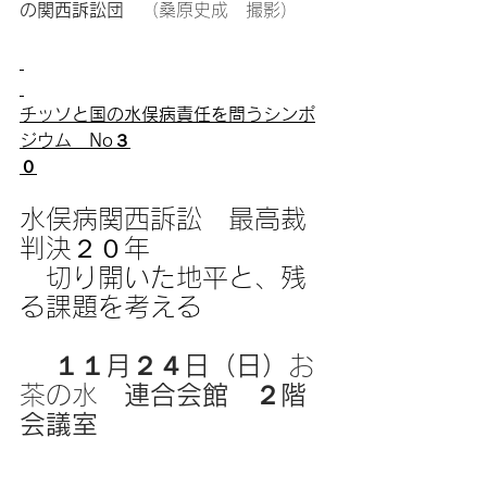
の関西訴訟団　
（桑原史成　撮影）
チッソと国の水俣病責任を問うシンポ
ジウム　No３
０
水俣病関西訴訟　最高裁
判決２０年
　切り開いた地平と、残
る課題を考える
１１月２４日（日）
お
茶の水　
連合会館　２階
会議室　